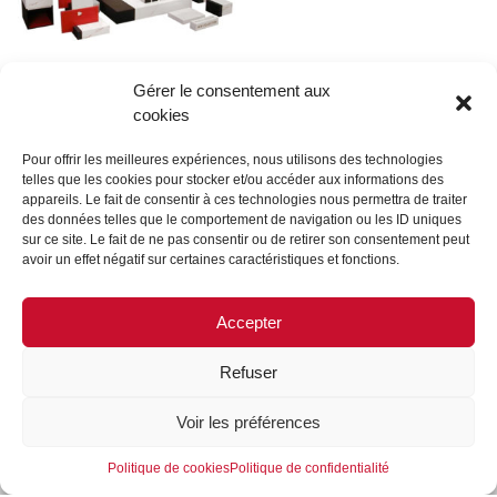
Gérer le consentement aux
cookies
Morgan
Pour offrir les meilleures expériences, nous utilisons des technologies
telles que les cookies pour stocker et/ou accéder aux informations des
Lire la suite
appareils. Le fait de consentir à ces technologies nous permettra de traiter
des données telles que le comportement de navigation ou les ID uniques
sur ce site. Le fait de ne pas consentir ou de retirer son consentement peut
avoir un effet négatif sur certaines caractéristiques et fonctions.
←
1
2
3
…
24
25
26
27
28
29
30
…
Accepter
35
36
37
→
Refuser
MENTIONS LÉGALES
CONTACTEZ-NOUS
Voir les préférences
REJOIGNEZ-NOUS
SUIVEZ-NOUS
Politique de cookies
Politique de confidentialité
©FORMES & SCULPTURES. 2023