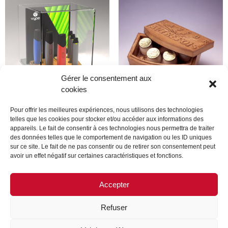
Gérer le consentement aux
cookies
Pour offrir les meilleures expériences, nous utilisons des technologies
vype
Yoplait
telles que les cookies pour stocker et/ou accéder aux informations des
appareils. Le fait de consentir à ces technologies nous permettra de traiter
Lire la suite
Lire la suite
des données telles que le comportement de navigation ou les ID uniques
sur ce site. Le fait de ne pas consentir ou de retirer son consentement peut
avoir un effet négatif sur certaines caractéristiques et fonctions.
Accepter
←
1
2
3
Refuser
MENTIONS LÉGALES
CONTACTEZ-NOUS