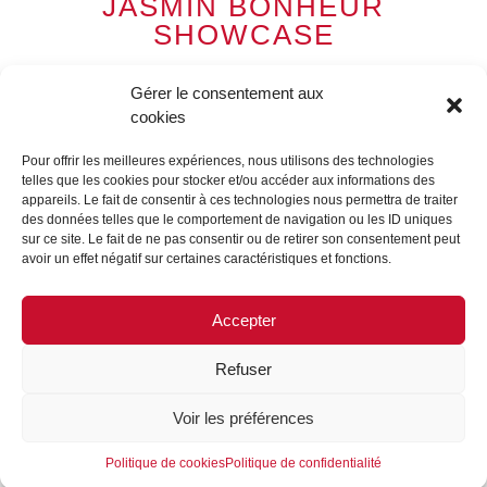
JASMIN BONHEUR
SHOWCASE
05/03/2023
Gérer le consentement aux
cookies
For his collaboration with Maison Matisse, founded and
run by the family of the painter Henri Matisse, Guerlain
Pour offrir les meilleures expériences, nous utilisons des technologies
enlisted FORMES & SCULPTURES to create
telles que les cookies pour stocker et/ou accéder aux informations des
showcases around the world with the motif inspired by
appareils. Le fait de consentir à ces technologies nous permettra de traiter
the 1950 painting « Les mille et une nuits ».
des données telles que le comportement de navigation ou les ID uniques
sur ce site. Le fait de ne pas consentir ou de retirer son consentement peut
avoir un effet négatif sur certaines caractéristiques et fonctions.
A painter of happiness by essence, a sublime master of
colors, Henri Matisse is one of the greatest artists of the
20th century. The teams of FORMES ET
Accepter
SCULPTURES are proud to participate by these
beautiful achievements, in the celebration of 170 years
Refuser
of the bee bottle.
Voir les préférences
Manufacture: FORMES & SCULPTURES
Politique de cookies
Politique de confidentialité
Installation: FORMES & SCULPTURES