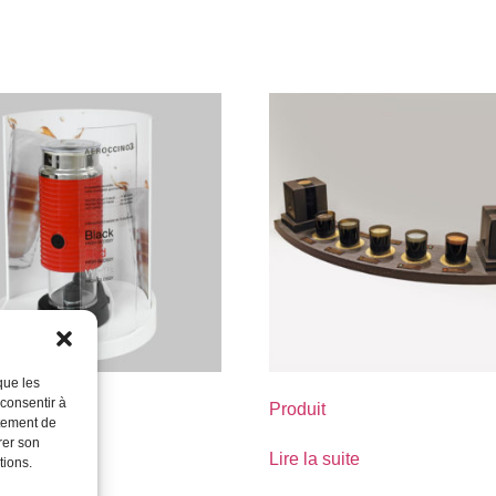
que les
 consentir à
Produit
rtement de
rer son
suite
Lire la suite
tions.