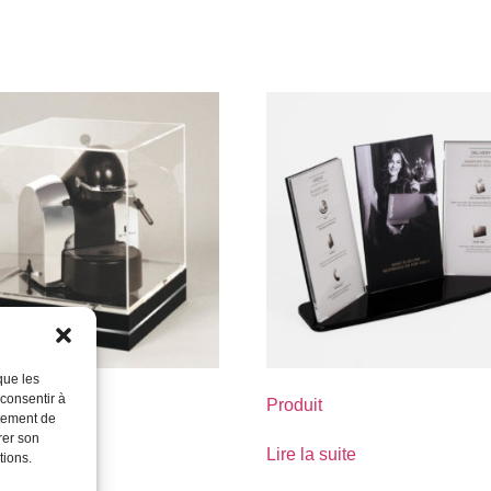
que les
 consentir à
Produit
rtement de
rer son
suite
Lire la suite
tions.