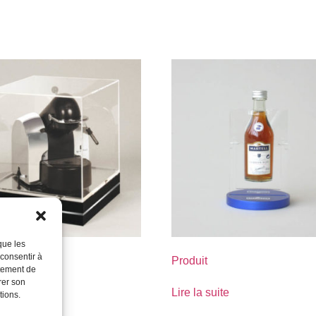
que les
 consentir à
Produit
rtement de
rer son
suite
Lire la suite
tions.